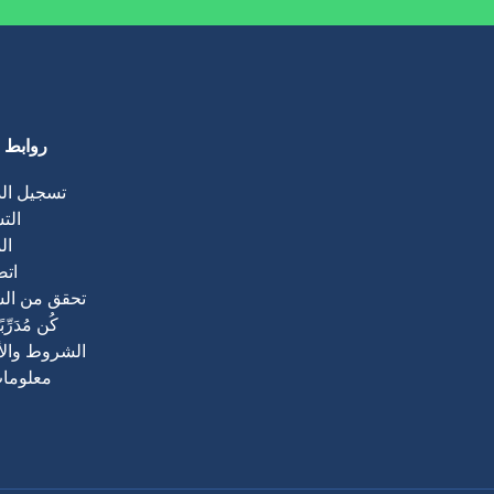
روابط 
- تسجيل ا
- ال
- ا
- ات
- تحقق من ال
- كُن مُدَرِّب
- الشروط وال
- معلوما