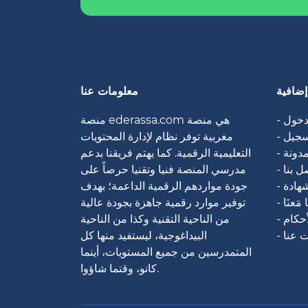
إضافية
معلومات عنا
لدخول
منصة ederassa.com هي منصة
تسجيل
مغربية توفر نظام لإدارة المحتويات
لمدونة
التعليمية الرقمية. كما يهتم فريقنا بدعم
صل بنا
مدرسي المنصة فنيا وتقنيا حرصاً على
شهادة
جودة مواردهم الرقمية الداعمة؛ بهدف
ًا مَعنَا
توفير موارد رقمية جاهزة بجودة عالية
أحكام
من الناحية التقنية وكذا من الناحية
ت عنا
البيداغوجية، ليستفيد منها كل
المتمدرسين من جميع المستويات، أينما
كانو، وقتما شاؤوا.