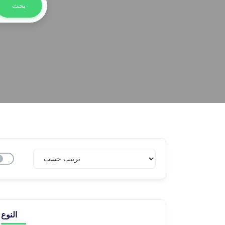
بحث
النوع