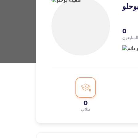
وحلو
0
لمتابعون
0
طلاب