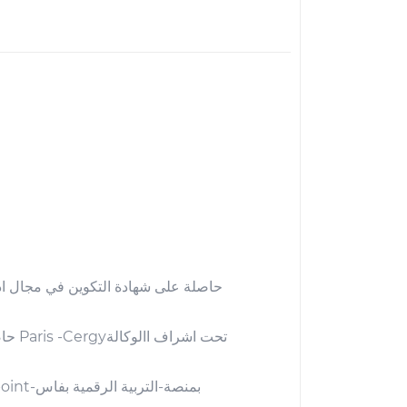
حاصلة على شهادة التكوين في مجال ادماج
حاصلة على مجموعة من التكوينات في استعمال مجموعة من البرانم- office 365 - excel- word-power point-بمنصة-التربية الرقمية بفاس