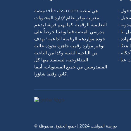
لدخول
منصة ederassa.com هي منصة
تسجيل
مغربية توفر نظام لإدارة المحتويات
لمدونة
التعليمية الرقمية. كما يهتم فريقنا بدعم
صل بنا
مدرسي المنصة فنيا وتقنيا حرصاً على
شهادة
جودة مواردهم الرقمية الداعمة؛ بهدف
ًا مَعنَا
توفير موارد رقمية جاهزة بجودة عالية
أحكام
من الناحية التقنية وكذا من الناحية
ت عنا
البيداغوجية، ليستفيد منها كل
المتمدرسين من جميع المستويات، أينما
كانو، وقتما شاؤوا.
© بورصة المواهب 2024 | جميع الحقوق محفوظة