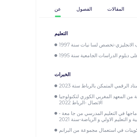
المقالات
الفصول
عن
التعليم
الانجليزي-تخصص لسا نيات سنة 1997
 دبلوم الدراسات الجامعية سنة 1995
الخبرات
ة من المعهد المغربي الكوري لتكنولوجيا
الاتصال -الرباط 2022
• حاصلة على شهادة التكوين في مجال تكنولوجيا المعلومات و االاتصال و ادماجها في التعليم المدرسي من جا معة Paris -Cergyتحت اشراف االوكالة
و التعليم الاولي و الرياضة-سنة 2021