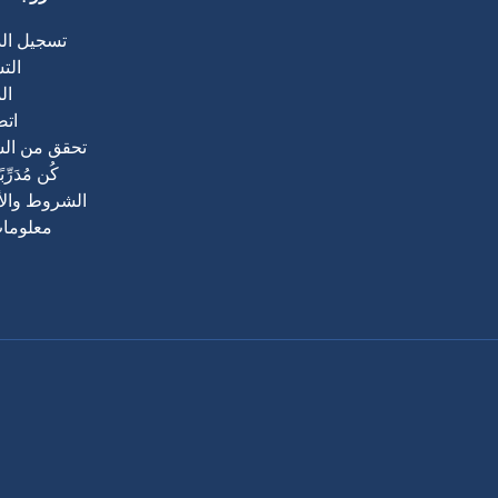
- تسجيل ا
- ال
- ا
- ات
- تحقق من ال
- كُن مُدَرِّب
- الشروط وال
- معلوما